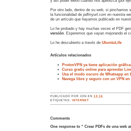
y así poder leerlo cuando nos apetezca (por e
Por otro lado, dentro de su web, si pinchamos s
la funcionalidad de
pdfmyurl.com
en nuestra we
de un artículo que hayamos publicado en nuest
Lo he probado y hay muchas veces el PDF gen
versión
. Esperemos que vayan mejorando el cód
Lo he descubierto a través de
UbuntuLife
Artículos relacionados
ProtonVPN ya tiene aplicación gráfica
Curso gratis online para aprender Lin
Usa el modo oscuro de Whatsapp en 
Navega libre y seguro con un VPN en
PUBLICADO POR
JON
EN
13:16
ETIQUETAS:
INTERNET
Comments
One response to “ Crear PDFs de una web a