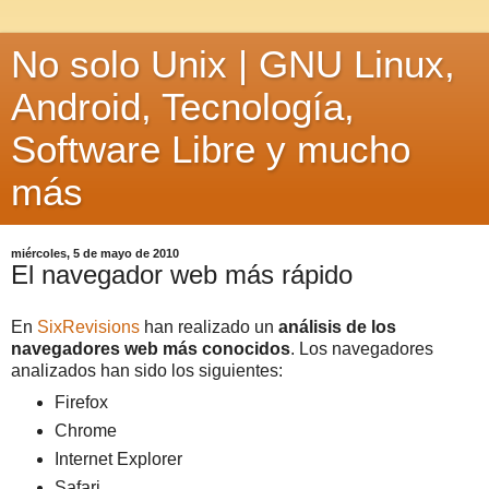
No solo Unix | GNU Linux,
Android, Tecnología,
Software Libre y mucho
más
miércoles, 5 de mayo de 2010
El navegador web más rápido
En
SixRevisions
han realizado un
análisis de los
navegadores web más conocidos
. Los navegadores
analizados han sido los siguientes:
Firefox
Chrome
Internet Explorer
Safari