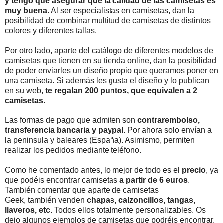
y tengo que asegurar que la calidad de las camisetas es
muy buena
. Al ser especialistas en camisetas, dan la
posibilidad de combinar multitud de camisetas de distintos
colores y diferentes tallas.
Por otro lado, aparte del catálogo de diferentes modelos de
camisetas que tienen en su tienda online, dan la posibilidad
de poder enviarles un diseño propio que queramos poner en
una camiseta. Si además les gusta el diseño y lo publican
en su web,
te regalan 200 puntos, que equivalen a 2
camisetas.
Las formas de pago que admiten son
contrarembolso,
transferencia bancaria y paypal
. Por ahora solo envían a
la peninsula y baleares (España). Asimismo, permiten
realizar los pedidos mediante teléfono.
Como he comentado antes, lo mejor de todo es el
precio
, ya
que podéis encontrar camisetas
a partir de 6 euros
.
También comentar que aparte de camisetas
Geek, también venden
chapas, calzoncillos, tangas,
llaveros, etc
. Todos ellos totalmente personalizables. Os
dejo algunos ejemplos de camisetas que podréis encontrar,