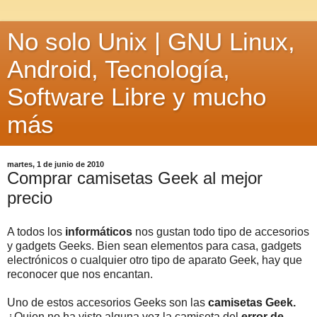
No solo Unix | GNU Linux,
Android, Tecnología,
Software Libre y mucho
más
martes, 1 de junio de 2010
Comprar camisetas Geek al mejor
precio
A todos los
informáticos
nos gustan todo tipo de accesorios
y gadgets Geeks. Bien sean elementos para casa, gadgets
electrónicos o cualquier otro tipo de aparato Geek, hay que
reconocer que nos encantan.
Uno de estos accesorios Geeks son las
camisetas Geek.
¿Quien no ha visto alguna vez la camiseta del
error de