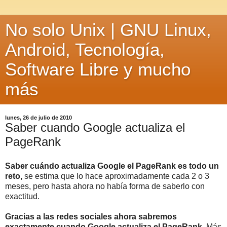
No solo Unix | GNU Linux,
Android, Tecnología,
Software Libre y mucho
más
lunes, 26 de julio de 2010
Saber cuando Google actualiza el
PageRank
Saber cuándo actualiza Google el PageRank es todo un
reto,
se estima que lo hace aproximadamente cada 2 o 3
meses, pero hasta ahora no había forma de saberlo con
exactitud.
Gracias a las redes sociales ahora sabremos
exactamente cuando Google actualiza el PageRank
. Más