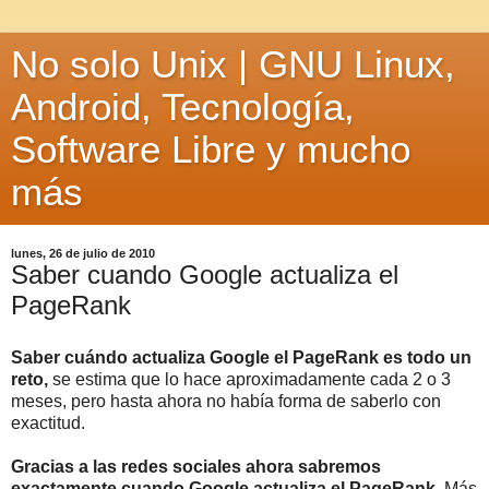
No solo Unix | GNU Linux,
Android, Tecnología,
Software Libre y mucho
más
lunes, 26 de julio de 2010
Saber cuando Google actualiza el
PageRank
Saber cuándo actualiza Google el PageRank es todo un
reto,
se estima que lo hace aproximadamente cada 2 o 3
meses, pero hasta ahora no había forma de saberlo con
exactitud.
Gracias a las redes sociales ahora sabremos
exactamente cuando Google actualiza el PageRank
. Más