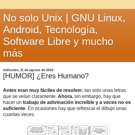
No solo Unix | GNU Linux,
Android, Tecnología,
Software Libre y mucho
más
miércoles, 11 de agosto de 2010
[HUMOR] ¿Eres Humano?
Antes eran muy fáciles de resolver
, tan solo unas letras
que se veían claramente.
Ahora
, sin embargo, hay que
hacer un
trabajo de adivinación increíble y a veces no es
suficiente
. En ocasiones hay que refrescar el dibujo unas
cuantas veces.