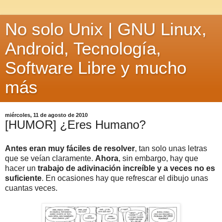
No solo Unix | GNU Linux,
Android, Tecnología,
Software Libre y mucho
más
miércoles, 11 de agosto de 2010
[HUMOR] ¿Eres Humano?
Antes eran muy fáciles de resolver
, tan solo unas letras
que se veían claramente.
Ahora
, sin embargo, hay que
hacer un
trabajo de adivinación increíble y a veces no es
suficiente
. En ocasiones hay que refrescar el dibujo unas
cuantas veces.