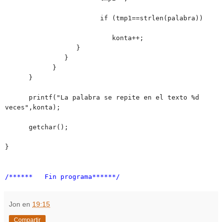
if (tmp1==strlen(palabra))
konta++;
}
}
}
}
printf("La palabra se repite en el texto %d
veces",konta);
getchar();
}
/****** Fin programa******/
Jon
en
19:15
Compartir