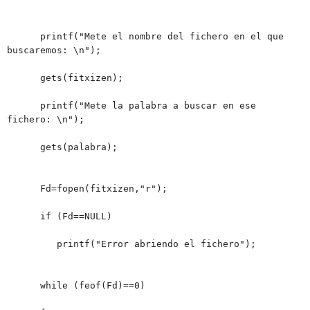
printf("Mete el nombre del fichero en el que
buscaremos: \n");
gets(fitxizen);
printf("Mete la palabra a buscar en ese
fichero: \n");
gets(palabra);
Fd=fopen(fitxizen,"r");
if (Fd==NULL)
printf("Error abriendo el fichero");
while (feof(Fd)==0)