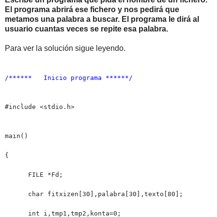
El programa abrirá ese fichero y nos pedirá que
metamos una palabra a buscar. El programa le dirá al
usuario cuantas veces se repite esa palabra.
Para ver la solución sigue leyendo.
/****** Inicio programa ******/
#include <stdio.h>
main()
{
FILE *Fd;
char fitxizen[30],palabra[30],texto[80];
int i,tmp1,tmp2,konta=0;