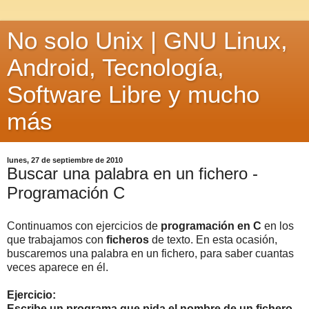
No solo Unix | GNU Linux,
Android, Tecnología,
Software Libre y mucho
más
lunes, 27 de septiembre de 2010
Buscar una palabra en un fichero -
Programación C
Continuamos con ejercicios de
programación en C
en los
que trabajamos con
ficheros
de texto. En esta ocasión,
buscaremos una palabra en un fichero, para saber cuantas
veces aparece en él.
Ejercicio:
Escribe un programa que pida el nombre de un fichero.