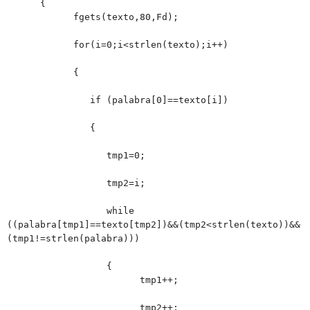
{
fgets(texto,80,Fd);
for(i=0;i<strlen(texto);i++)
{
if (palabra[0]==texto[i])
{
tmp1=0;
tmp2=i;
while
((palabra[tmp1]==texto[tmp2])&&(tmp2<strlen(texto))&&
(tmp1!=strlen(palabra)))
{
tmp1++;
tmp2++;