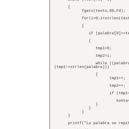
{
fgets(texto,80,Fd);
for(i=0;i<strlen(texto
{
if (palabra[0]==text
{
tmp1=0;
tmp2=i;
while ((palabra[tmp1]==t
(tmp1!=strlen(palabra)))
{
tmp1++;
tmp2++;
if (tmp1==strlen
konta++
}
}
}
}
printf("La palabra se repite 