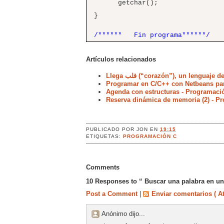
getchar();
}
/****** Fin programa******/
Artículos relacionados
Llega قلب (“corazón”), un lengu
Programar en C/C++ con Netbeans pa
Agenda con estructuras - Programaci
Reserva dinámica de memoria (2) - P
PUBLICADO POR
JON
EN
19:15
ETIQUETAS:
PROGRAMACIÓN C
Comments
10 Responses to “ Buscar una palabra en un
Post a Comment
|
Enviar comentarios ( A
Anónimo dijo...