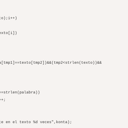
);i++)
o[i])
exto[tmp2])&&(tmp2<strlen(texto))&&
(palabra))
;
en el texto %d veces",konta);