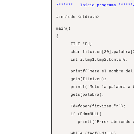
/****** Inicio programa ******
#include <stdio.h>
main()
{
FILE *Fd;
char fitxizen[30],palabra[30
int i,tmp1,tmp2,konta=0;
printf("Mete el nombre del fi
gets(fitxizen);
printf("Mete la palabra a bus
gets(palabra);
Fd=fopen(fitxizen,"r");
if (Fd==NULL)
printf("Error abriendo el 
while (feof(Fd)==0)