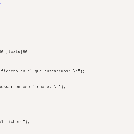
/
],texto[80];
chero en el que buscaremos: \n");
car en ese fichero: \n");
fichero");