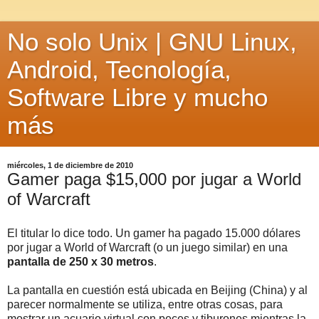
No solo Unix | GNU Linux,
Android, Tecnología,
Software Libre y mucho
más
miércoles, 1 de diciembre de 2010
Gamer paga $15,000 por jugar a World
of Warcraft
El titular lo dice todo. Un gamer ha pagado 15.000 dólares
por jugar a World of Warcraft (o un juego similar) en una
pantalla de 250 x 30
metros
.
La pantalla en cuestión está ubicada en Beijing (China) y al
parecer normalmente se utiliza, entre otras cosas, para
mostrar un acuario virtual con peces y tiburones mientras la