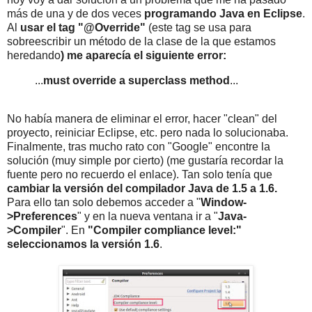
más de una y de dos veces
programando Java en Eclipse
.
Al
usar el tag "@Override"
(este tag se usa para
sobreescribir un método de la clase de la que estamos
heredando
) me aparecía el siguiente error:
...
must override a superclass method
...
No había manera de eliminar el error, hacer "clean" del
proyecto, reiniciar Eclipse, etc. pero nada lo solucionaba.
Finalmente, tras mucho rato con "Google" encontre la
solución (muy simple por cierto) (me gustaría recordar la
fuente pero no recuerdo el enlace). Tan solo tenía que
cambiar la versión del compilador Java de 1.5 a 1.6.
Para ello tan solo debemos acceder a "
Window-
>Preferences
" y en la nueva ventana ir a "
Java-
>Compiler
". En
"Compiler compliance level:"
seleccionamos la versión 1.6
.