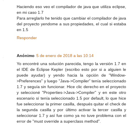
Haciendo eso veo el compilador de java que utiliza eclipse,
en mi caso 1.7
Para arreglarlo he tenido que cambiar el compilador de java
del proyecto yendome a sus propiedades, el cual si estaba
en 1.5
Responder
Anónimo
5 de enero de 2018 a las 10:14
Yo encontré una solución parecida, tengo la versión 1.7 en
el IDE de Eclipse Kepler (escribo esto por si a alguien le
puede ayudar) y yendo hacia la opción de "Window-
>Preferences" y luego "Java->Compiler" tenía seleccionado
1.7 y seguía sin funcionar. Hice clic derecho en el proyecto
y seleccioné "Properties->Java->Compiler" y en este otro
escenario sí tenía seleccionado 1.5 por default, lo que hice
fue seleccionar la primer casilla, después quitar el check de
la segunda casilla y por último activar la tercer casilla y
seleccionar 1.7 y así fue como ya no tuve problema con el
error de "must override a superclass method".