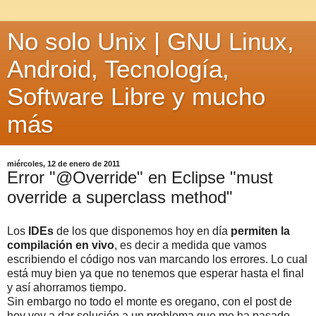
No solo Unix | GNU Linux,
Android, Tecnología,
Software Libre y mucho
más
miércoles, 12 de enero de 2011
Error "@Override" en Eclipse "must
override a superclass method"
Los
IDEs
de los que disponemos hoy en día
permiten la
compilación en vivo
, es decir a medida que vamos
escribiendo el código nos van marcando los errores. Lo cual
está muy bien ya que no tenemos que esperar hasta el final
y así ahorramos tiempo.
Sin embargo no todo el monte es oregano, con el post de
hoy voy a dar solución a un problema que me ha pasado