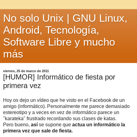
No solo Unix | GNU Linux,
Android, Tecnología,
Software Libre y mucho
más
viernes, 25 de marzo de 2011
[HUMOR] Informático de fiesta por
primera vez
Hoy os dejo un vídeo que he visto en el Facebook de un
amigo (informático). Personalmente me parece demasiado
estereotipo y a veces en vez de informático parece un
"karateka" frustrado recordando sus clases de katas.
Pero bueno,
así
se supone que
actua un informático la
primera vez que sale de fiesta.