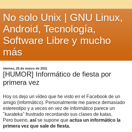
No solo Unix | GNU Linux,
Android, Tecnología,
Software Libre y mucho
más
viernes, 25 de marzo de 2011
[HUMOR] Informático de fiesta por
primera vez
Hoy os dejo un vídeo que he visto en el Facebook de un
amigo (informático). Personalmente me parece demasiado
estereotipo y a veces en vez de informático parece un
"karateka" frustrado recordando sus clases de katas.
Pero bueno,
así
se supone que
actua un informático la
primera vez que sale de fiesta.