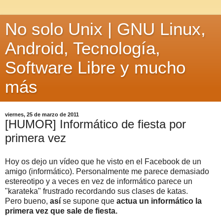
No solo Unix | GNU Linux,
Android, Tecnología,
Software Libre y mucho
más
viernes, 25 de marzo de 2011
[HUMOR] Informático de fiesta por
primera vez
Hoy os dejo un vídeo que he visto en el Facebook de un
amigo (informático). Personalmente me parece demasiado
estereotipo y a veces en vez de informático parece un
"karateka" frustrado recordando sus clases de katas.
Pero bueno,
así
se supone que
actua un informático la
primera vez que sale de fiesta.