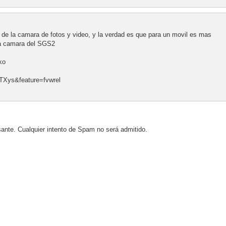
 de la camara de fotos y video, y la verdad es que para un movil es mas
la camara del SGS2
ko
TXys&feature=fvwrel
sante. Cualquier intento de Spam no será admitido.