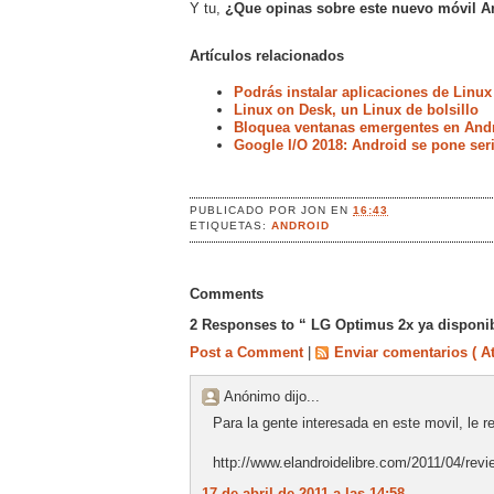
Y tu,
¿Que opinas sobre este nuevo móvil A
Artículos relacionados
Podrás instalar aplicaciones de Linux
Linux on Desk, un Linux de bolsillo
Bloquea ventanas emergentes en Andr
Google I/O 2018: Android se pone ser
PUBLICADO POR
JON
EN
16:43
ETIQUETAS:
ANDROID
Comments
2 Responses to “ LG Optimus 2x ya disponi
Post a Comment
|
Enviar comentarios ( A
Anónimo dijo...
Para la gente interesada en este movil, le 
http://www.elandroidelibre.com/2011/04/revi
17 de abril de 2011 a las 14:58