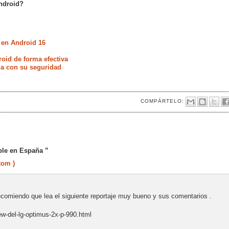
ndroid?
 en Android 16
oid de forma efectiva
ia con su seguridad
COMPÁRTELO:
ble en España ”
tom )
recomiendo que lea el siguiente reportaje muy bueno y sus comentarios .
ew-del-lg-optimus-2x-p-990.html