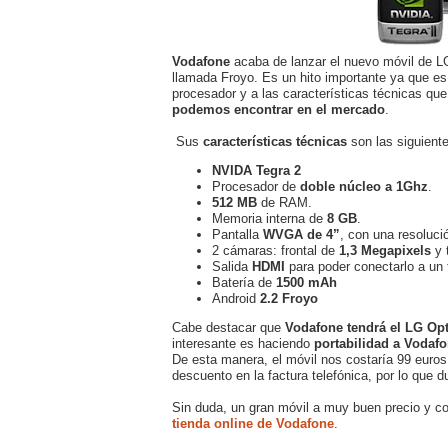
Vodafone
acaba de lanzar el nuevo móvil de L
llamada Froyo. Es un hito importante ya que es
procesador y a las características técnicas qu
podemos encontrar en el mercado
.
Sus
características técnicas
son las siguient
NVIDA Tegra 2
Procesador de
doble núcleo a 1Ghz
.
512 MB
de RAM.
Memoria interna de
8 GB
.
Pantalla
WVGA de 4”
, con una resoluci
2 cámaras: frontal de
1,3 Megapixels
y 
Salida
HDMI
para poder conectarlo a un t
Batería de
1500 mAh
Android
2.2 Froyo
Cabe destacar que
Vodafone tendrá el LG Op
interesante es haciendo
portabilidad a Vodaf
De esta manera, el móvil nos costaría 99 euro
descuento en la factura telefónica, por lo que 
Sin duda, un gran móvil a muy buen precio y con
tienda online de Vodafone
.