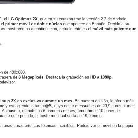
G, el
LG Optimus 2X
, que en su corazón trae la versión 2.2 de Android,
 el
primer móvil de doble núcleo
que aparece en España. Debido a su
e os mostraremos a continuación, actualmente es el
móvil más potente que
es:
ón de 480x800.
trasera de
8 Megapixels
. Destaca la grabación en
HD a 1080p
.
elevisor.
timus 2X en exclusiva durante un mes
. En nuestra opinión, la oferta más
one
y escogiendo la tarifa
@S
, cuyo coste mensual es de 29,9 euros al mes.
s. Asimismo, durante los 6 primeros meses, tendríamos 10 euros de
durante este periodo, el coste mensual sería de 19,9 euros.
 unas características técnicas increibles. Podéis ver el móvil en la propia