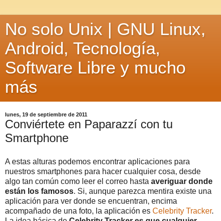
No solo Unix | GNU Linux,
Android, Tecnología,
Software Libre y mucho
más
lunes, 19 de septiembre de 2011
Conviértete en Paparazzí con tu
Smartphone
A estas alturas podemos encontrar aplicaciones para
nuestros smartphones para hacer cualquier cosa, desde
algo tan común como leer el correo hasta
averiguar donde
están los famosos
. Si, aunque parezca mentira existe una
aplicación para ver donde se encuentran, encima
acompañado de una foto, la aplicación es
Celebrity Tracker
.
La idea básica de
Celebrity Tracker es que cualquier