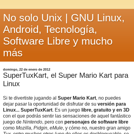
No solo Unix | GNU Linux,
Android, Tecnología,
Software Libre y mucho
más
domingo, 22 de enero de 2012
SuperTuxKart, el Super Mario Kart para
Linux
Si te divertiste jugando al
Super Mario Kart
, no puedes
dejar pasar la oportunidad de disfrutar de su
versión para
Linux... SuperTuxKart
. Es un juego
libre, gratuito y en 3D
con el que podrás sentir las sensaciones de aquel fantástico
juego de
Nintendo
, pero con
personajes de software libre
como
Mozilla
,
Pidgin
,
eMule
, y cómo no, nuestro gran amigo
Tux
, entre muchos otros (uno de ellos es desbloqueable, se