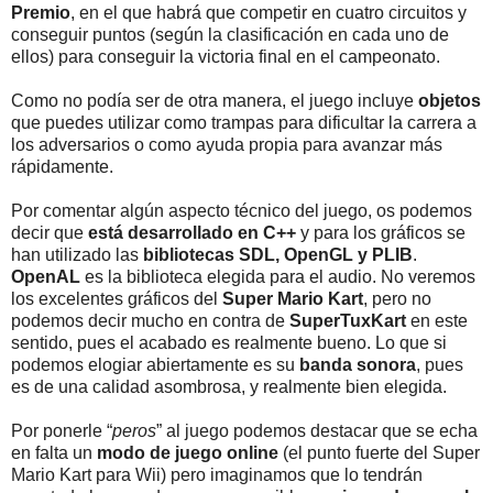
Premio
, en el que habrá que competir en cuatro circuitos y
conseguir puntos (según la clasificación en cada uno de
ellos) para conseguir la victoria final en el campeonato.
Como no podía ser de otra manera, el juego incluye
objetos
que puedes utilizar como trampas para dificultar la carrera a
los adversarios o como ayuda propia para avanzar más
rápidamente.
Por comentar algún aspecto técnico del juego, os podemos
decir que
está desarrollado en C++
y para los gráficos se
han utilizado las
bibliotecas SDL, OpenGL y PLIB
.
OpenAL
es la biblioteca elegida para el audio. No veremos
los excelentes gráficos del
Super Mario Kart
, pero no
podemos decir mucho en contra de
SuperTuxKart
en este
sentido, pues el acabado es realmente bueno. Lo que si
podemos elogiar abiertamente es su
banda sonora
, pues
es de una calidad asombrosa, y realmente bien elegida.
Por ponerle “
peros
” al juego podemos destacar que se echa
en falta un
modo de juego online
(el punto fuerte del Super
Mario Kart para Wii) pero imaginamos que lo tendrán