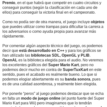
Premio
, en el que habrá que competir en cuatro circuitos y
conseguir puntos (según la clasificación en cada uno de
ellos) para conseguir la victoria final en el campeonato.
Como no podía ser de otra manera, el juego incluye
objetos
que puedes utilizar como trampas para dificultar la carrera a
los adversarios o como ayuda propia para avanzar más
rápidamente.
Por comentar algún aspecto técnico del juego, os podemos
decir que
está desarrollado en C++
y para los gráficos se
han utilizado las
bibliotecas SDL, OpenGL y PLIB
.
OpenAL
es la biblioteca elegida para el audio. No veremos
los excelentes gráficos del
Super Mario Kart
, pero no
podemos decir mucho en contra de
SuperTuxKart
en este
sentido, pues el acabado es realmente bueno. Lo que si
podemos elogiar abiertamente es su
banda sonora
, pues
es de una calidad asombrosa, y realmente bien elegida.
Por ponerle “
peros
” al juego podemos destacar que se echa
en falta un
modo de juego online
(el punto fuerte del Super
Mario Kart para Wii) pero imaginamos que lo tendrán