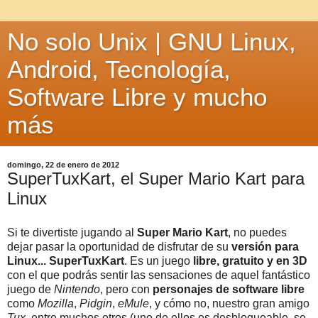
No solo Unix | GNU Linux,
Android, Tecnología,
Software Libre y mucho
más
domingo, 22 de enero de 2012
SuperTuxKart, el Super Mario Kart para
Linux
Si te divertiste jugando al
Super Mario Kart
, no puedes
dejar pasar la oportunidad de disfrutar de su
versión para
Linux... SuperTuxKart
. Es un juego
libre, gratuito y en 3D
con el que podrás sentir las sensaciones de aquel fantástico
juego de
Nintendo
, pero con
personajes de software libre
como
Mozilla
,
Pidgin
,
eMule
, y cómo no, nuestro gran amigo
Tux
, entre muchos otros (uno de ellos es desbloqueable, se