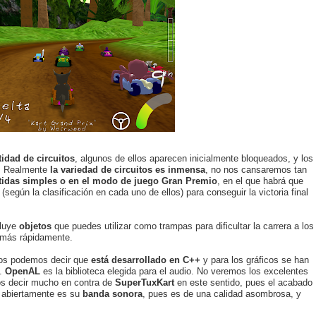
tidad de circuitos
, algunos de ellos aparecen inicialmente bloqueados, y los
o. Realmente
la variedad de circuitos es inmensa
, no nos cansaremos tan
tidas simples o en el modo de juego Gran Premio
, en el que habrá que
(según la clasificación en cada uno de ellos) para conseguir la victoria final
cluye
objetos
que puedes utilizar como trampas para dificultar la carrera a los
 más rápidamente.
, os podemos decir que
está desarrollado en C++
y para los gráficos se han
.
OpenAL
es la biblioteca elegida para el audio. No veremos los excelentes
os decir mucho en contra de
SuperTuxKart
en este sentido, pues el acabado
r abiertamente es su
banda sonora
, pues es de una calidad asombrosa, y