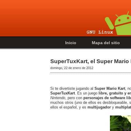
Inicio
Mapa del sitio
SuperTuxKart, el Super Mario 
domingo, 22 de enero de 2012
Si te divertiste jugando al
Super Mario Kart
, n
SuperTuxKart
. Es un juego
libre, gratuito y e
Nintendo
, pero con
personajes de software lib
muchos otros (uno de ellos es desbloqueable, s
ellos el español, y es
multijugador
y
multipla