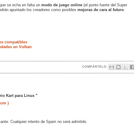
que se echa en falta un
modo de juego online
(el punto fuerte del Super
endrán apuntado los creadores como posibles
mejoras de cara al futuro
.
os compatibles
vedades en Vulkan
COMPÁRTELO:
io Kart para Linux ”
tom )
sante. Cualquier intento de Spam no será admitido.