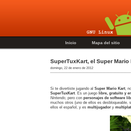
Inicio
Mapa del sitio
SuperTuxKart, el Super Mario 
domingo, 22 de enero de 2012
Si te divertiste jugando al
Super Mario Kart
, n
SuperTuxKart
. Es un juego
libre, gratuito y e
Nintendo
, pero con
personajes de software lib
muchos otros (uno de ellos es desbloqueable, s
ellos el español, y es
multijugador
y
multipla