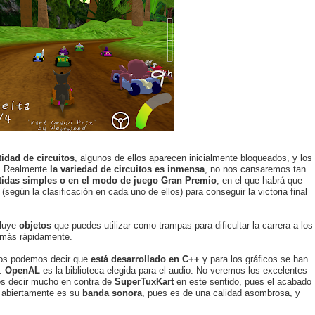
tidad de circuitos
, algunos de ellos aparecen inicialmente bloqueados, y los
o. Realmente
la variedad de circuitos es inmensa
, no nos cansaremos tan
tidas simples o en el modo de juego Gran Premio
, en el que habrá que
(según la clasificación en cada uno de ellos) para conseguir la victoria final
cluye
objetos
que puedes utilizar como trampas para dificultar la carrera a los
 más rápidamente.
, os podemos decir que
está desarrollado en C++
y para los gráficos se han
.
OpenAL
es la biblioteca elegida para el audio. No veremos los excelentes
os decir mucho en contra de
SuperTuxKart
en este sentido, pues el acabado
r abiertamente es su
banda sonora
, pues es de una calidad asombrosa, y