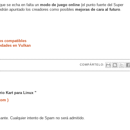
que se echa en falta un
modo de juego online
(el punto fuerte del Super
endrán apuntado los creadores como posibles
mejoras de cara al futuro
.
os compatibles
vedades en Vulkan
COMPÁRTELO:
io Kart para Linux ”
tom )
sante. Cualquier intento de Spam no será admitido.