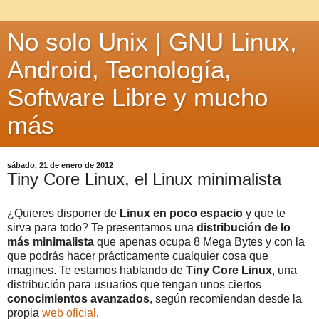
No solo Unix | GNU Linux,
Android, Tecnología,
Software Libre y mucho
más
sábado, 21 de enero de 2012
Tiny Core Linux, el Linux minimalista
¿Quieres disponer de
Linux en poco espacio
y que te
sirva para todo? Te presentamos una
distribución de lo
más minimalista
que apenas ocupa 8 Mega Bytes y con la
que podrás hacer prácticamente cualquier cosa que
imagines. Te estamos hablando de
Tiny Core Linux
, una
distribución para usuarios que tengan unos ciertos
conocimientos avanzados
, según recomiendan desde la
propia
web oficial
.