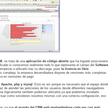
RM
, se trata de una
aplicación de código abierto
que ha logrado posicionars
plicado si conocemos realmente todo lo que representa el campo del
Softwar
e empezar a utilizarlo tras su descarga, pues
la licencia es libre
.
s compleja, la empresa desarrolladora dispone de versiones más completas
ya en versiones de pago.
n Apache, php y mysql
. Esto es así porque es necesario que el equipo dond
z de atender las peticiones de los usuarios desde diferentes navegadores.
que lógicamente también podemos utilizarlo) ya que podremos instalarlo
ctuar como servidores nosotros mismos con una correcta configuración, eso
ar, ya que
el mundo del CRM está implantándose cada vez con más