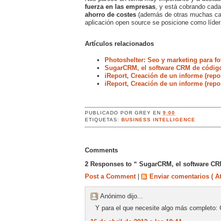
fuerza en las empresas
, y está cobrando cada
ahorro de costes
(además de otras muchas carac
aplicación open source se posicione como líder
Artículos relacionados
Photoshelter: Seo y marketing para fo
SugarCRM, el software CRM de código 
iReport, Creación de un informe (rep
iReport, Creación de un informe (repor
PUBLICADO POR
GREY
EN
9:00
ETIQUETAS:
BUSINESS INTELLIGENCE
Comments
2 Responses to “ SugarCRM, el software CRM
Post a Comment
|
Enviar comentarios ( A
Anónimo dijo...
Y para el que necesite algo más completo