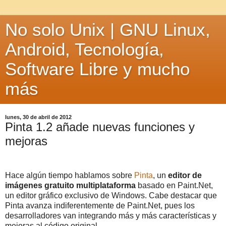
No solo Unix | GNU Linux,
Android, Tecnología,
Software Libre y mucho
más
lunes, 30 de abril de 2012
Pinta 1.2 añade nuevas funciones y
mejoras
Hace algún tiempo hablamos sobre
Pinta
, un
editor de
imágenes gratuito multiplataforma
basado en Paint.Net,
un editor gráfico exclusivo de Windows. Cabe destacar que
Pinta avanza indiferentemente de Paint.Net, pues los
desarrolladores van integrando más y más características y
mejoras al código original.