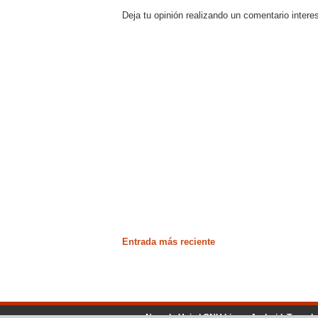
Deja tu opinión realizando un comentario intere
Entrada más reciente
No solo Unix | GNU Linux, Android, Tecnol