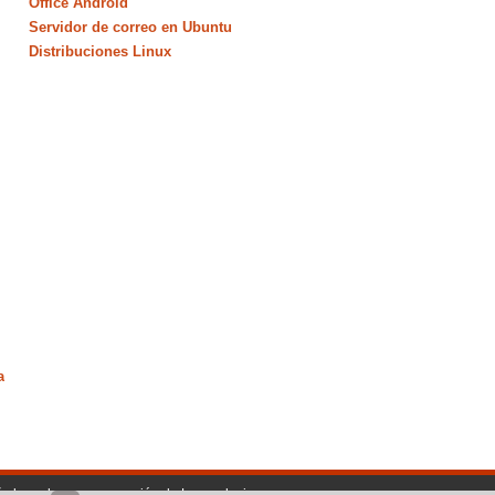
Office Android
Servidor de correo en Ubuntu
Distribuciones Linux
a
ño basado en una creación de Lawnydesignz