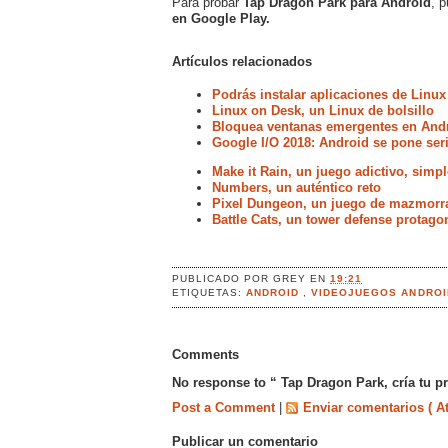
Para probar
Tap Dragon Park para Android
, 
en Google Play.
Artículos relacionados
Podrás instalar aplicaciones de Linux
Linux on Desk, un Linux de bolsillo
Bloquea ventanas emergentes en Andr
Google I/O 2018: Android se pone ser
Make it Rain, un juego adictivo, simp
Numbers, un auténtico reto
Pixel Dungeon, un juego de mazmorra
Battle Cats, un tower defense protag
PUBLICADO POR
GREY
EN
19:21
ETIQUETAS:
ANDROID
,
VIDEOJUEGOS ANDROI
Comments
No response to “ Tap Dragon Park, cría tu p
Post a Comment
|
Enviar comentarios ( A
Publicar un comentario