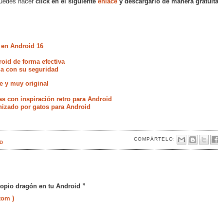
puedes hacer
click en el siguiente
enlace
y descargarlo de manera gratuit
 en Android 16
oid de forma efectiva
ia con su seguridad
le y muy original
s con inspiración retro para Android
onizado por gatos para Android
COMPÁRTELO:
D
ropio dragón en tu Android ”
tom )