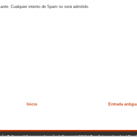
sante. Cualquier intento de Spam no será admitido.
Inicio
Entrada antigu
ogía, Software Libre y mucho más
© Copyright 2010 |
Condiciones legales
| Dise