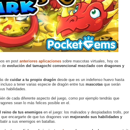
mos en post
anteriores
aplicaciones
sobre mascotas virtuales, hoy os
e de
evolución del tamagochi convencional mezclado con dragones y
ás de
cuidar a tu propio dragón
desde que es un indefenso huevo hasta
incluso a tener varias especie de dragón entre tus
mascotas
que serán
sus habilidades.
ién de cada diferente aspecto del juego, como por ejemplo tendrás que
agones sean lo más felices posible en el.
l reino de tus enemigos
en el juego: los malvados y despiadados trolls, por
s que encargarte de que tus dragones van
mejorando sus habilidades y
atir a sus enemigos en batallas.