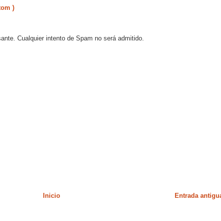
tom )
sante. Cualquier intento de Spam no será admitido.
Inicio
Entrada antigu