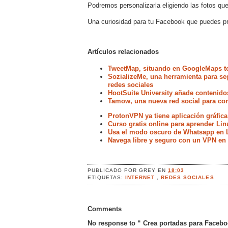
Podremos personalizarla eligiendo las fotos qu
Una curiosidad para tu Facebook que puedes p
Artículos relacionados
TweetMap, situando en GoogleMaps t
SozializeMe, una herramienta para seg
redes sociales
HootSuite University añade contenido
Tamow, una nueva red social para com
ProtonVPN ya tiene aplicación gráfica
Curso gratis online para aprender Lin
Usa el modo oscuro de Whatsapp en 
Navega libre y seguro con un VPN en
PUBLICADO POR
GREY
EN
18:03
ETIQUETAS:
INTERNET
,
REDES SOCIALES
Comments
No response to “ Crea portadas para Facebo