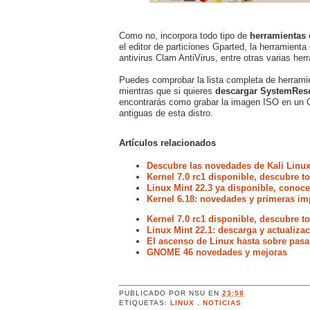
Como no, incorpora todo tipo de
herramientas 
el editor de particiones Gparted, la herramient
antivirus Clam AntiVirus, entre otras varias her
Puedes comprobar la lista completa de herramie
mientras que si quieres
descargar SystemRe
encontrarás como grabar la imagen ISO en un 
antiguas de esta distro.
Artículos relacionados
Descubre las novedades de Kali Linux
Kernel 7.0 rc1 disponible, descubre 
Linux Mint 22.3 ya disponible, conoc
Kernel 6.18: novedades y primeras im
Kernel 7.0 rc1 disponible, descubre 
Linux Mint 22.1: descarga y actualiz
El ascenso de Linux hasta sobre pasa
GNOME 46 novedades y mejoras
PUBLICADO POR
NSU
EN
23:58
ETIQUETAS:
LINUX
,
NOTICIAS