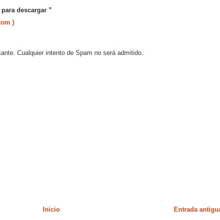
 para descargar ”
tom )
sante. Cualquier intento de Spam no será admitido.
Inicio
Entrada antigu