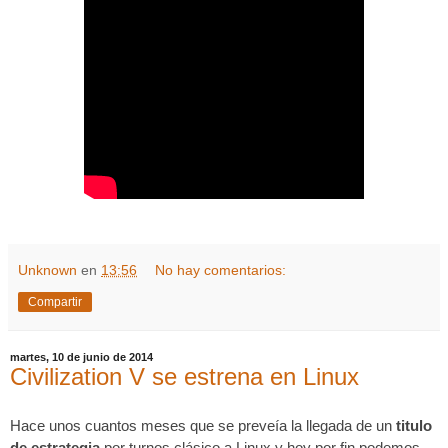
Unknown
en
13:56
No hay comentarios:
Compartir
martes, 10 de junio de 2014
Civilization V se estrena en Linux
Hace unos cuantos meses que se preveía la llegada de un 
titulo 
de estrategia
 por turnos clásico a Linux y hoy por fin podemos 