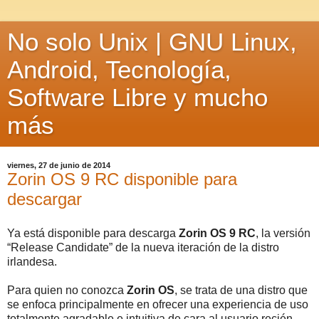
No solo Unix | GNU Linux,
Android, Tecnología,
Software Libre y mucho
más
viernes, 27 de junio de 2014
Zorin OS 9 RC disponible para
descargar
Ya está disponible para descarga
Zorin OS 9 RC
, la versión
“Release Candidate” de la nueva iteración de la distro
irlandesa.
Para quien no conozca
Zorin OS
, se trata de una distro que
se enfoca principalmente en ofrecer una experiencia de uso
totalmente agradable e intuitiva de cara al usuario recién