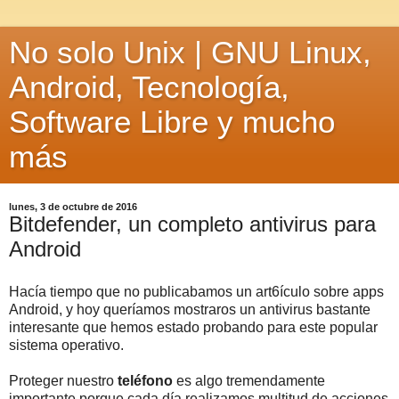
No solo Unix | GNU Linux,
Android, Tecnología,
Software Libre y mucho
más
lunes, 3 de octubre de 2016
Bitdefender, un completo antivirus para
Android
Hacía tiempo que no publicabamos un art6ículo sobre apps
Android, y hoy queríamos mostraros un antivirus bastante
interesante que hemos estado probando para este popular
sistema operativo.
Proteger nuestro
teléfono
es algo tremendamente
importante porque cada día realizamos multitud de acciones