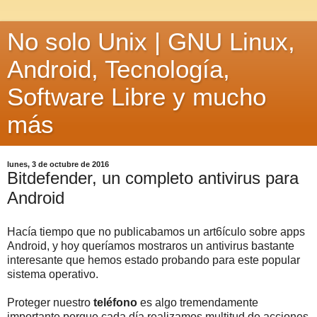
No solo Unix | GNU Linux,
Android, Tecnología,
Software Libre y mucho
más
lunes, 3 de octubre de 2016
Bitdefender, un completo antivirus para
Android
Hacía tiempo que no publicabamos un art6ículo sobre apps
Android, y hoy queríamos mostraros un antivirus bastante
interesante que hemos estado probando para este popular
sistema operativo.
Proteger nuestro
teléfono
es algo tremendamente
importante porque cada día realizamos multitud de acciones