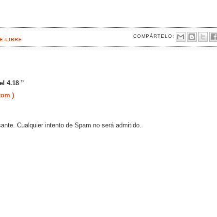
COMPÁRTELO:
E-LIBRE
l 4.18 ”
tom )
sante. Cualquier intento de Spam no será admitido.