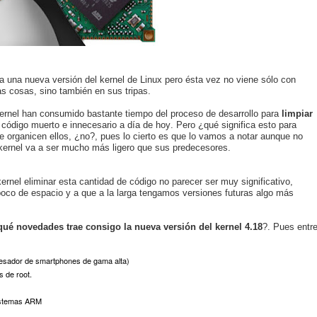
 una nueva versión del kernel de Linux pero ésta vez no viene sólo con
s cosas, sino también en sus tripas.
kernel han consumido bastante tiempo del proceso de desarrollo para
limpiar
 código muerto e innecesario a día de hoy. Pero ¿qué significa esto para
 organicen ellos, ¿no?, pues lo cierto es que lo vamos a notar aunque no
 kernel va a ser mucho más ligero que sus predecesores.
ernel eliminar esta cantidad de código no parecer ser muy significativo,
oco de espacio y a que a la larga tengamos versiones futuras algo más
ué novedades trae consigo la nueva versión del kernel 4.18
?. Pues entr
esador de smartphones de gama alta)
s de root.
sistemas ARM