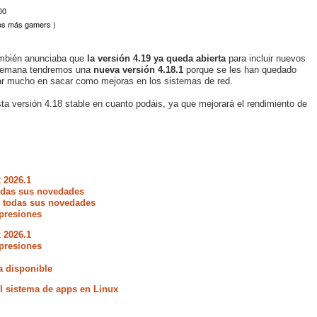
00
los más gamers )
también anunciaba que
la versión 4.19 ya queda abierta
para incluir nuevos
 semana tendremos una
nueva versión 4.18.1
porque se les han quedado
dar mucho en sacar como mejoras en los sistemas de red.
a versión 4.18 stable en cuanto podáis, ya que mejorará el rendimiento de
 2026.1
todas sus novedades
e todas sus novedades
presiones
 2026.1
presiones
a disponible
 sistema de apps en Linux