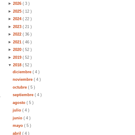
►
2026
( 3 )
►
2025
( 12 )
►
2024
( 22 )
►
2023
( 21 )
►
2022
( 36 )
►
2021
( 46 )
►
2020
( 52 )
►
2019
( 52 )
▼
2018
( 52 )
diciembre
( 4 )
noviembre
( 4 )
octubre
( 5 )
septiembre
( 4 )
e
agosto
( 5 )
julio
( 4 )
junio
( 4 )
mayo
( 5 )
abril
( 4 )