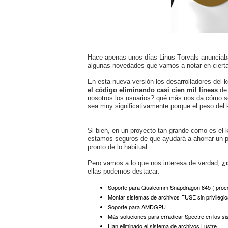
Hace apenas unos días Linus Torvals anunciaba
algunas novedades que vamos a notar en cierta
En esta nueva versión los desarrolladores del 
el código eliminando casi cien mil líneas
de
nosotros los usuarios? qué más nos da cómo se
sea muy significativamente porque el peso del
Si bien, en un proyecto tan grande como es el k
estamos seguros de que ayudará a ahorrar un p
pronto de lo habitual.
Pero vamos a lo que nos interesa de verdad,
¿q
ellas podemos destacar:
Soporte para Qualcomm Snapdragon 845 ( proc
Montar sistemas de archivos FUSE sin privilegio
Soporte para AMDGPU
Más soluciones para erradicar Spectre en los 
Han eliminado el sistema de archivos Lustre