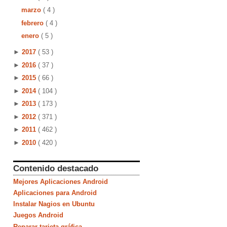
marzo
( 4 )
febrero
( 4 )
enero
( 5 )
►
2017
( 53 )
►
2016
( 37 )
►
2015
( 66 )
►
2014
( 104 )
►
2013
( 173 )
►
2012
( 371 )
►
2011
( 462 )
►
2010
( 420 )
Contenido destacado
Mejores Aplicaciones Android
Aplicaciones para Android
Instalar Nagios en Ubuntu
Juegos Android
Reparar tarjeta gráfica