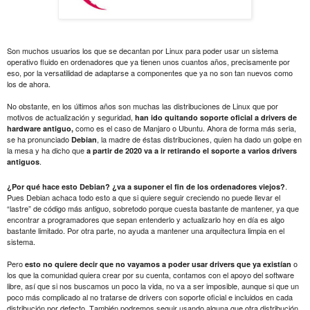
Son muchos usuarios los que se decantan por Linux para poder usar un sistema
operativo fluido en ordenadores que ya tienen unos cuantos años, precisamente por
eso, por la versatilidad de adaptarse a componentes que ya no son tan nuevos como
los de ahora.
No obstante, en los últimos años son muchas las distribuciones de Linux que por
motivos de actualización y seguridad,
han ido quitando soporte oficial a drivers de
como es el caso de Manjaro o Ubuntu. Ahora de forma más seria,
hardware antiguo,
se ha pronunciado
, la madre de éstas distribuciones, quien ha dado un golpe en
Debian
la mesa y ha dicho que
a partir de 2020 va a ir retirando el soporte a varios drivers
.
antiguos
.
¿Por qué hace esto Debian? ¿va a suponer el fin de los ordenadores viejos?
Pues Debian achaca todo esto a que si quiere seguir creciendo no puede llevar el
“lastre” de código más antiguo, sobretodo porque cuesta bastante de mantener, ya que
encontrar a programadores que sepan entenderlo y actualizarlo hoy en día es algo
bastante limitado. Por otra parte, no ayuda a mantener una arquitectura limpia en el
sistema.
Pero
o
esto no quiere decir que no vayamos a poder usar drivers que ya existían
los que la comunidad quiera crear por su cuenta, contamos con el apoyo del software
libre, así que si nos buscamos un poco la vida, no va a ser imposible, aunque si que un
poco más complicado al no tratarse de drivers con soporte oficial e incluidos en cada
distribución por defecto. También podremos seguir usando alguna que otra distribución