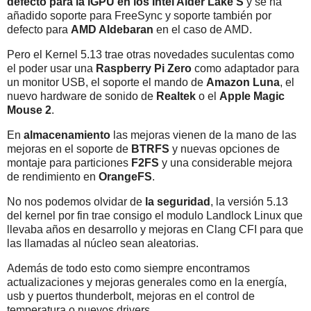
defecto para la iGPU en los Intel Alder Lake S
y se ha
añadido soporte para FreeSync y soporte también por
defecto para
AMD Aldebaran
en el caso de AMD.
Pero el Kernel 5.13 trae otras novedades suculentas como
el poder usar una
Raspberry Pi Zero
como adaptador para
un monitor USB, el soporte el mando de
Amazon Luna
, el
nuevo hardware de sonido de
Realtek
o el
Apple Magic
Mouse 2
.
En
almacenamiento
las mejoras vienen de la mano de las
mejoras en el soporte de
BTRFS
y nuevas opciones de
montaje para particiones
F2FS
y una considerable mejora
de rendimiento en
OrangeFS
.
No nos podemos olvidar de
la seguridad
, la versión 5.13
del kernel por fin trae consigo el modulo Landlock Linux que
llevaba años en desarrollo y mejoras en Clang CFI para que
las llamadas al núcleo sean aleatorias.
Además de todo esto como siempre encontramos
actualizaciones y mejoras generales como en la energía,
usb y puertos thunderbolt, mejoras en el control de
temperatura o nuevos drivers.