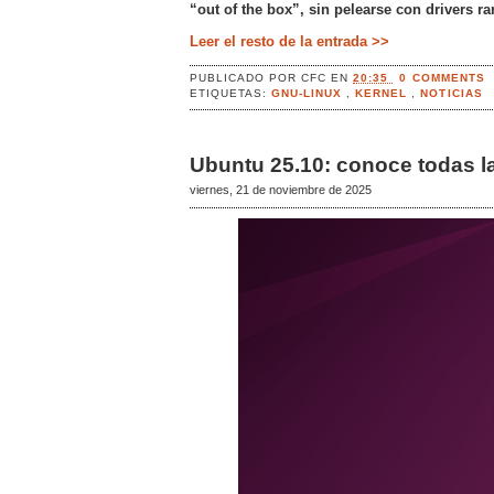
“out of the box”, sin pelearse con drivers ra
Leer el resto de la entrada >>
PUBLICADO POR
CFC
EN
20:35
0 COMMENTS
ETIQUETAS:
GNU-LINUX
,
KERNEL
,
NOTICIAS
Ubuntu 25.10: conoce todas l
viernes, 21 de noviembre de 2025