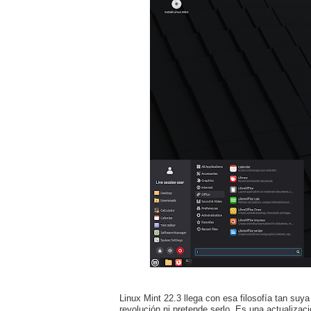
Linux Mint 22.3 llega con esa filosofía tan suya 
revolución ni pretende serlo. Es una actualiza