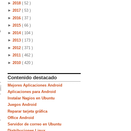
►
2018
( 52 )
►
2017
( 53 )
►
2016
( 37 )
►
2015
( 66 )
s
►
2014
( 104 )
►
2013
( 173 )
►
2012
( 371 )
►
2011
( 462 )
►
2010
( 420 )
Contenido destacado
Mejores Aplicaciones Android
Aplicaciones para Android
Instalar Nagios en Ubuntu
Juegos Android
Reparar tarjeta gráfica
Office Android
Servidor de correo en Ubuntu
Distribuciones Linux