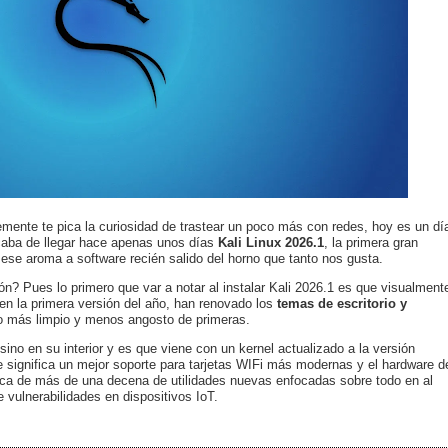
emente te pica la curiosidad de trastear un poco más con redes, hoy es un dí
Acaba de llegar hace apenas unos días
Kali Linux 2026.1
, la primera gran
 ese aroma a software recién salido del horno que tanto nos gusta.
? Pues lo primero que var a notar al instalar Kali 2026.1 es que visualment
n la primera versión del año, han renovado los
temas de escritorio y
o más limpio y menos angosto de primeras.
ino en su interior y es que viene con un kernel actualizado a la versión
ue significa un mejor soporte para tarjetas WIFi más modernas y el hardware d
ca de más de una decena de utilidades nuevas enfocadas sobre todo en al
e vulnerabilidades en dispositivos IoT.