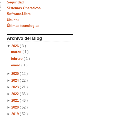
Seguridad
Sistemas Operativos
Software-Libre
Ubuntu
Últimas tecnologías
Archivo del Blog
▼
2026
( 3 )
marzo
( 1 )
febrero
( 1 )
enero
( 1 )
►
2025
( 12 )
►
2024
( 22 )
►
2023
( 21 )
►
2022
( 36 )
►
2021
( 46 )
►
2020
( 52 )
►
2019
( 52 )