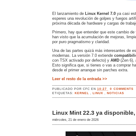
El lanzamiento de
Linux Kernel 7.0
ya casi est
esperes una revolución de golpes y fuegos artif
próxima década de hardware y cargas de trabaj
Primero, hay que entender que este cambio de ve
han visto que la acumulación de mejoras, limpie
por puro pragmatismo y claridad.
Una de las partes quizá más interesantes de es
modernas. La versión 7.0 extiende
compatibili
con TSX activado por defecto) y
AMD
(Zen 6),
Esto significa que, si tienes o vas a comprar h
desde el primer arranque sin parches extra.
Leer el resto de la entrada >>
PUBLICADO POR
CFC
EN
10:27
0 COMMENTS
ETIQUETAS:
KERNEL
,
LINUX
,
NOTICIAS
Linux Mint 22.3 ya disponibl
miércoles, 21 de enero de 2026