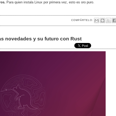
ros.
Para quien instala Linux por primera vez, esto es oro puro.
COMPÁRTELO:
as novedades y su futuro con Rust