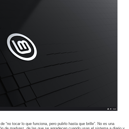
de “no tocar lo que funciona, pero pulirlo hasta que brille”. No es una
ción de madurez, de las que se agradecen cuando usas el sistema a diario y