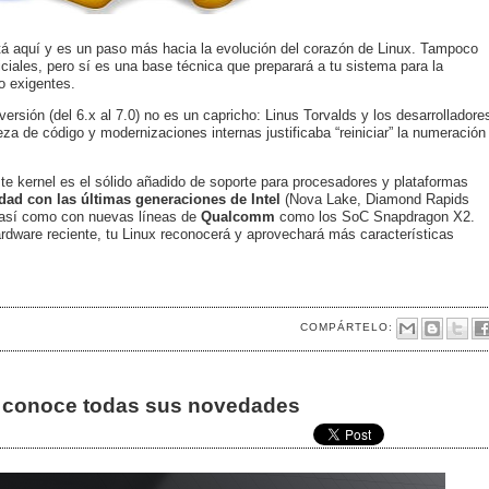
á aquí y es un paso más hacia la evolución del corazón de Linux. Tampoco
iciales, pero sí es una base técnica que preparará a tu sistema para la
o exigentes.
rsión (del 6.x al 7.0) no es un capricho: Linus Torvalds y los desarrolladore
za de código y modernizaciones internas justificaba “reiniciar” la numeración
te kernel es el sólido añadido de soporte para procesadores y plataformas
dad con las últimas generaciones de Intel
(Nova Lake, Diamond Rapids
 así como con nuevas líneas de
Qualcomm
como los SoC Snapdragon X2.
ardware reciente, tu Linux reconocerá y aprovechará más características
COMPÁRTELO:
e, conoce todas sus novedades