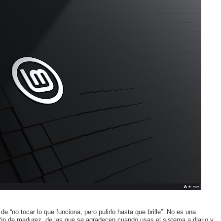
de “no tocar lo que funciona, pero pulirlo hasta que brille”. No es una
ción de madurez, de las que se agradecen cuando usas el sistema a diario y