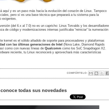
á aquí y es un paso más hacia la evolución del corazón de Linux. Tampoco
iciales, pero sí es una base técnica que preparará a tu sistema para la
o exigentes.
rsión (del 6.x al 7.0) no es un capricho: Linus Torvalds y los desarrolladore
za de código y modernizaciones internas justificaba “reiniciar” la numeración
te kernel es el sólido añadido de soporte para procesadores y plataformas
dad con las últimas generaciones de Intel
(Nova Lake, Diamond Rapids
 así como con nuevas líneas de
Qualcomm
como los SoC Snapdragon X2.
ardware reciente, tu Linux reconocerá y aprovechará más características
COMPÁRTELO:
e, conoce todas sus novedades