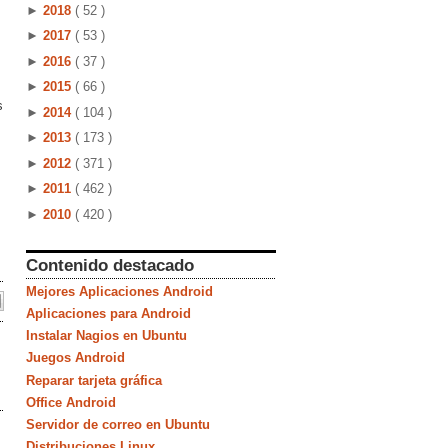
►
2018
( 52 )
►
2017
( 53 )
►
2016
( 37 )
►
2015
( 66 )
s
►
2014
( 104 )
►
2013
( 173 )
►
2012
( 371 )
►
2011
( 462 )
►
2010
( 420 )
Contenido destacado
Mejores Aplicaciones Android
Aplicaciones para Android
Instalar Nagios en Ubuntu
Juegos Android
Reparar tarjeta gráfica
Office Android
Servidor de correo en Ubuntu
Distribuciones Linux