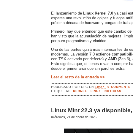
El lanzamiento de
Linux Kernel 7.0
ya casi est
esperes una revolución de golpes y fuegos artif
próxima década de hardware y cargas de trabaj
Primero, hay que entender que este cambio de ve
han visto que la acumulación de mejoras, limpie
por puro pragmatismo y claridad.
Una de las partes quizá más interesantes de es
modernas. La versión 7.0 extiende
compatibili
con TSX activado por defecto) y
AMD
(Zen 6),
Esto significa que, si tienes o vas a comprar h
desde el primer arranque sin parches extra.
Leer el resto de la entrada >>
PUBLICADO POR
CFC
EN
10:27
0 COMMENTS
ETIQUETAS:
KERNEL
,
LINUX
,
NOTICIAS
Linux Mint 22.3 ya disponibl
miércoles, 21 de enero de 2026