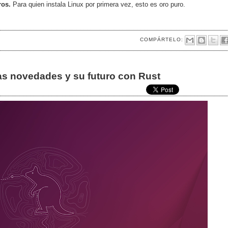
ros.
Para quien instala Linux por primera vez, esto es oro puro.
COMPÁRTELO:
as novedades y su futuro con Rust