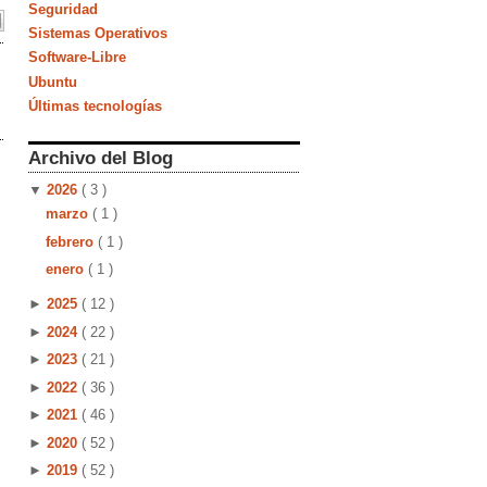
Seguridad
Sistemas Operativos
Software-Libre
Ubuntu
Últimas tecnologías
Archivo del Blog
▼
2026
( 3 )
marzo
( 1 )
febrero
( 1 )
enero
( 1 )
►
2025
( 12 )
►
2024
( 22 )
►
2023
( 21 )
►
2022
( 36 )
►
2021
( 46 )
►
2020
( 52 )
►
2019
( 52 )