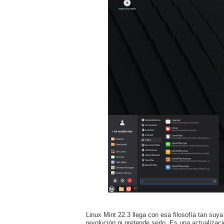
Linux Mint 22.3 llega con esa filosofía tan suya 
revolución ni pretende serlo. Es una actualiza