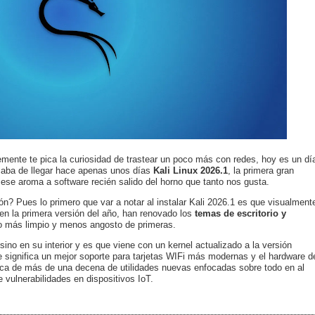
emente te pica la curiosidad de trastear un poco más con redes, hoy es un dí
Acaba de llegar hace apenas unos días
Kali Linux 2026.1
, la primera gran
 ese aroma a software recién salido del horno que tanto nos gusta.
? Pues lo primero que var a notar al instalar Kali 2026.1 es que visualment
n la primera versión del año, han renovado los
temas de escritorio y
o más limpio y menos angosto de primeras.
ino en su interior y es que viene con un kernel actualizado a la versión
ue significa un mejor soporte para tarjetas WIFi más modernas y el hardware d
ca de más de una decena de utilidades nuevas enfocadas sobre todo en al
e vulnerabilidades en dispositivos IoT.