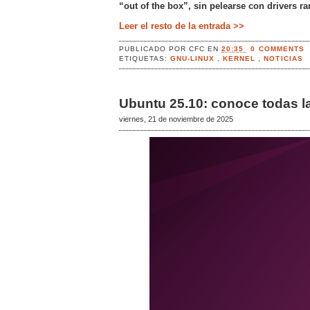
“out of the box”, sin pelearse con drivers ra
Leer el resto de la entrada >>
PUBLICADO POR
CFC
EN
20:35
0 COMMENTS
ETIQUETAS:
GNU-LINUX
,
KERNEL
,
NOTICIAS
Ubuntu 25.10: conoce todas l
viernes, 21 de noviembre de 2025