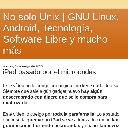
No solo Unix | GNU Linux,
Android, Tecnología,
Software Libre y mucho
más
martes, 4 de mayo de 2010
iPad pasado por el microondas
Este vídeo no lo pongo por original, no tiene nada de eso.
Siempre que sale algún gadget nuevo
hay algún
descerebrado con dinero que se lo compra para
destrozarlo.
Este vídeo lo cuelgo por
toda la parafernalia
. Lo absurdo
que resulta
quemar un iPad
se ve aderezado con un
tan
grande como horrendo microondas
y una
irritante voz