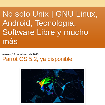
No solo Unix | GNU Linux,
Android, Tecnología,
Software Libre y mucho
más
martes, 28 de febrero de 2023
Parrot OS 5.2, ya disponible