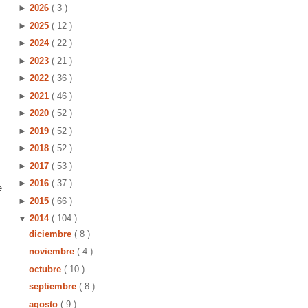
►
2026
( 3 )
►
2025
( 12 )
►
2024
( 22 )
►
2023
( 21 )
►
2022
( 36 )
►
2021
( 46 )
►
2020
( 52 )
►
2019
( 52 )
►
2018
( 52 )
►
2017
( 53 )
►
2016
( 37 )
e
►
2015
( 66 )
▼
2014
( 104 )
diciembre
( 8 )
noviembre
( 4 )
octubre
( 10 )
septiembre
( 8 )
agosto
( 9 )