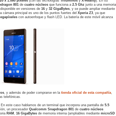
20 x 1.080 píxeles
(con las tecnologías
Triluminos
y
X-Reality
). En su
dragon 801
de
cuatro núcleos
que funciona a
2.5 Ghz
junto a una memoria
 disponible en versiones de
16
y
32 GigaBytes
, y se puede ampliar mediante
La cámara principal es uno de los puntos fuertes del
Xperia Z3
, ya que
megapíxeles
con autoenfoque y flash LED. La batería de este móvil alcanza
ros
, y además de poder comprarse en la
tienda oficial de esta compañía
,
s telefónicas.
En este caso hablamos de un terminal que incorpora una pantalla de
5.5
ión, un procesador
Qualcomm Snapdragon 801
de
cuatro núcleos
oria
RAM
,
16 GigaBytes
de memoria interna (ampliables mediante
microSD