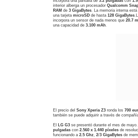
incorpora una pantalla de
5.2 pulgadas
con
1.9
interior alberga un procesador
Qualcomm Snap
RAM
de
3 GigaBytes
. La memoria interna está
una tarjeta
microSD
de hasta
128 GigaBytes
.
incorpora un sensor de nada menos que
20.7 
una capacidad de
3.100 mAh
.
El precio del
Sony Xperia Z3
ronda los
700 eu
también se puede adquirir a través de compañía
El
LG G3
se presentó durante el mes de mayo. 
pulgadas
con
2.560 x 1.440 píxeles
de resoluc
funcionando a
2.5 Ghz
,
2
/
3 GigaBytes
de mem