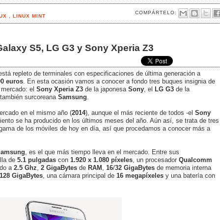
COMPÁRTELO:
NUX
,
LINUX MINT
alaxy S5, LG G3 y Sony Xperia Z3
 está repleto de terminales con especificaciones de última generación a
00 euros
. En esta ocasión vamos a conocer a fondo tres buques insignia de
l mercado: el
Sony Xperia Z3
de la japonesa
Sony
, el
LG G3
de la
 también surcoreana
Samsung
.
ercado en el mismo año (
2014
), aunque el más reciente de todos -el
Sony
iento se ha producido en los últimos meses del año. Aún así, se trata de tres
ta gama de los móviles de hoy en día, así que procedamos a conocer más a
Samsung
, es el que más tiempo lleva en el mercado. Entre sus
lla de
5.1 pulgadas
con
1.920 x 1.080 píxeles
, un procesador
Qualcomm
ndo a
2.5 Ghz
,
2 GigaBytes
de
RAM
,
16
/
32 GigaBytes
de memoria interna
128 GigaBytes
, una cámara principal de
16 megapíxeles
y una batería con