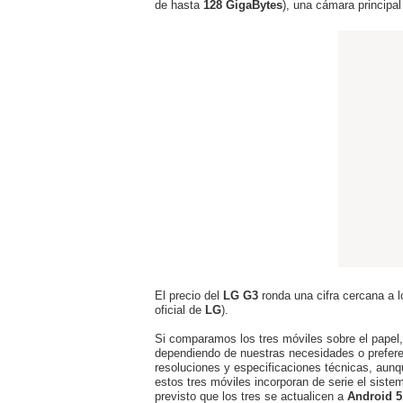
de hasta
128 GigaBytes
), una cámara principa
El precio del
LG G3
ronda una cifra cercana a 
oficial de
LG
).
Si comparamos los tres móviles sobre el papel,
dependiendo de nuestras necesidades o preferen
resoluciones y especificaciones técnicas, aun
estos tres móviles incorporan de serie el siste
previsto que los tres se actualicen a
Android 5