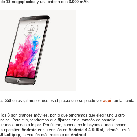
l de
13 megapíxeles
y una batería con
3.000 mAh
.
los
550
euros (al menos ese es el precio que se puede ver
aquí
, en la tienda
 los 3 son grandes móviles, por lo que tendremos que elegir uno u otro
cias. Para ello, tendremos que fijarnos en el tamaño de pantalla,
que todos andan a la par. Por último, aunque no lo hayamos mencionado,
ma operativo
Android
en su versión de
Android 4.4 KitKat
; además, está
.0 Lollipop
, la versión más reciente de
Android
.