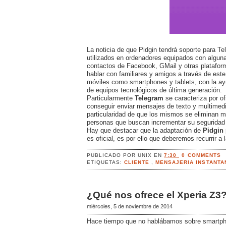
La noticia de que Pidgin tendrá soporte para T
utilizados en ordenadores equipados con alguna
contactos de Facebook, GMail y otras plataform
hablar con familiares y amigos a través de este
móviles como smartphones y tablets, con la ay
de equipos tecnológicos de última generación.
Particularmente
Telegram
se caracteriza por of
conseguir enviar mensajes de texto y multimedi
particularidad de que los mismos se eliminan mi
personas que buscan incrementar su seguridad a
Hay que destacar que la adaptación de
Pidgin
es oficial, es por ello que deberemos recurrir a
PUBLICADO POR
UNIX
EN
7:30
0 COMMENTS
ETIQUETAS:
CLIENTE
,
MENSAJERIA INSTANT
¿Qué nos ofrece el Xperia Z3
miércoles, 5 de noviembre de 2014
Hace tiempo que no hablábamos sobre smartphon