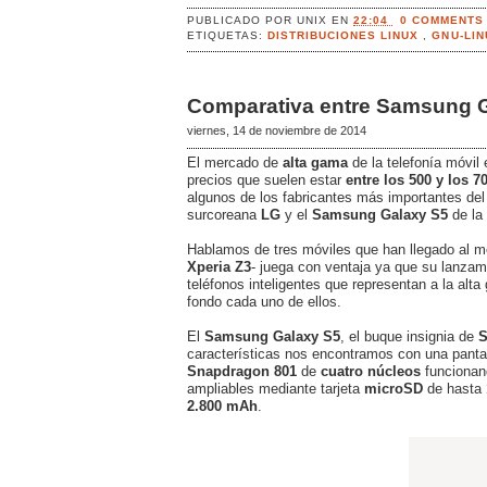
PUBLICADO POR
UNIX
EN
22:04
0 COMMENTS
ETIQUETAS:
DISTRIBUCIONES LINUX
,
GNU-LI
Comparativa entre Samsung G
viernes, 14 de noviembre de 2014
El mercado de
alta gama
de la telefonía móvil
precios que suelen estar
entre los 500 y los 7
algunos de los fabricantes más importantes de
surcoreana
LG
y el
Samsung Galaxy S5
de la
Hablamos de tres móviles que han llegado al m
Xperia Z3
- juega con ventaja ya que su lanzam
teléfonos inteligentes que representan a la al
fondo cada uno de ellos.
El
Samsung Galaxy S5
, el buque insignia de
características nos encontramos con una panta
Snapdragon 801
de
cuatro núcleos
funciona
ampliables mediante tarjeta
microSD
de hasta
2.800 mAh
.