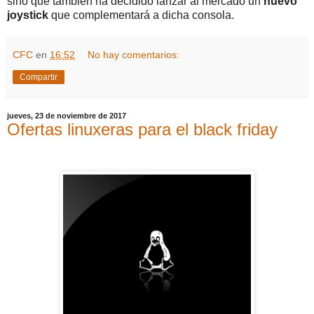
sino que también ha decidido lanzar al mercado un
nuevo
joystick
que complementará a dicha consola.
CFC
en
16:52
No hay comentarios:
Compartir
jueves, 23 de noviembre de 2017
Ofertas linuxeras para el black friday