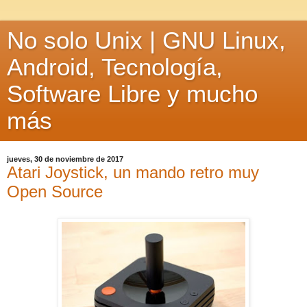
No solo Unix | GNU Linux,
Android, Tecnología,
Software Libre y mucho
más
jueves, 30 de noviembre de 2017
Atari Joystick, un mando retro muy
Open Source