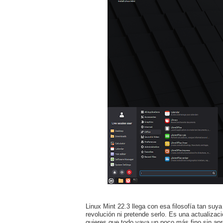
Linux Mint 22.3 llega con esa filosofía tan suya 
revolución ni pretende serlo. Es una actualiza
quieres que todo vaya un poco más fino sin ap