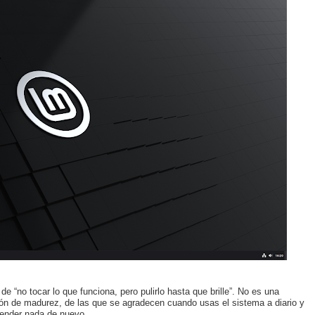
de “no tocar lo que funciona, pero pulirlo hasta que brille”. No es una
ción de madurez, de las que se agradecen cuando usas el sistema a diario y
render nada de nuevo.