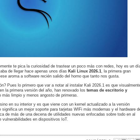
emente te pica la curiosidad de trastear un poco más con redes, hoy es un dí
Acaba de llegar hace apenas unos días
Kali Linux 2026.1
, la primera gran
 ese aroma a software recién salido del horno que tanto nos gusta.
? Pues lo primero que var a notar al instalar Kali 2026.1 es que visualment
n la primera versión del año, han renovado los
temas de escritorio y
o más limpio y menos angosto de primeras.
ino en su interior y es que viene con un kernel actualizado a la versión
ue significa un mejor soporte para tarjetas WIFi más modernas y el hardware d
ca de más de una decena de utilidades nuevas enfocadas sobre todo en al
e vulnerabilidades en dispositivos IoT.