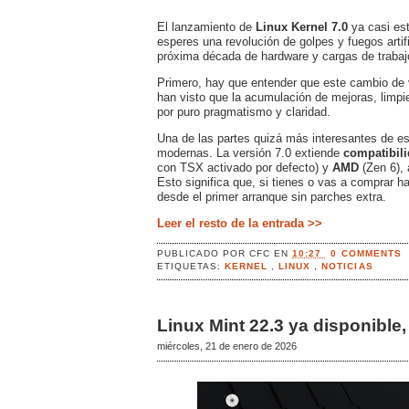
El lanzamiento de
Linux Kernel 7.0
ya casi est
esperes una revolución de golpes y fuegos artif
próxima década de hardware y cargas de trabaj
Primero, hay que entender que este cambio de ve
han visto que la acumulación de mejoras, limpie
por puro pragmatismo y claridad.
Una de las partes quizá más interesantes de es
modernas. La versión 7.0 extiende
compatibili
con TSX activado por defecto) y
AMD
(Zen 6),
Esto significa que, si tienes o vas a comprar h
desde el primer arranque sin parches extra.
Leer el resto de la entrada >>
PUBLICADO POR
CFC
EN
10:27
0 COMMENTS
ETIQUETAS:
KERNEL
,
LINUX
,
NOTICIAS
Linux Mint 22.3 ya disponibl
miércoles, 21 de enero de 2026