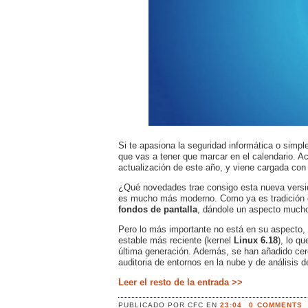
Si te apasiona la seguridad informática o simpl
que vas a tener que marcar en el calendario. 
actualización de este año, y viene cargada con
¿Qué novedades trae consigo esta nueva versión
es mucho más moderno. Como ya es tradición e
fondos de pantalla
, dándole un aspecto much
Pero lo más importante no está en su aspecto, s
estable más reciente (kernel
Linux 6.18
), lo q
última generación. Además, se han añadido cer
auditoria de entornos en la nube y de análisis d
Leer el resto de la entrada >>
PUBLICADO POR
CFC
EN
23:04
0 COMMENTS