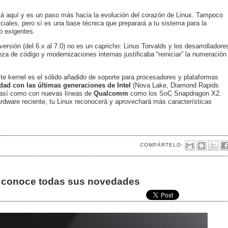
á aquí y es un paso más hacia la evolución del corazón de Linux. Tampoco
iciales, pero sí es una base técnica que preparará a tu sistema para la
o exigentes.
rsión (del 6.x al 7.0) no es un capricho: Linus Torvalds y los desarrolladore
za de código y modernizaciones internas justificaba “reiniciar” la numeración
te kernel es el sólido añadido de soporte para procesadores y plataformas
dad con las últimas generaciones de Intel
(Nova Lake, Diamond Rapids
 así como con nuevas líneas de
Qualcomm
como los SoC Snapdragon X2.
ardware reciente, tu Linux reconocerá y aprovechará más características
COMPÁRTELO:
e, conoce todas sus novedades