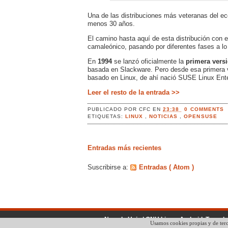
Una de las distribuciones más veteranas del 
menos 30 años.
El camino hasta aquí de esta distribución con 
camaleónico, pasando por diferentes fases a lo
En
1994
se lanzó oficialmente la
primera versi
basada en Slackware. Pero desde esa primera v
basado en Linux, de ahí nació SUSE Linux Ente
Leer el resto de la entrada >>
PUBLICADO POR
CFC
EN
23:38
0 COMMENTS
ETIQUETAS:
LINUX
,
NOTICIAS
,
OPENSUSE
Entradas más recientes
Suscribirse a:
Entradas ( Atom )
No solo Unix | GNU Linux, Android, Tecnol
Usamos cookies propias y de terc