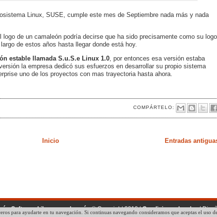
ecosistema Linux, SUSE, cumple este mes de Septiembre nada más y nada
el logo de un camaleón podría decirse que ha sido precisamente como su logo
 largo de estos años hasta llegar donde está hoy.
ón estable llamada S.u.S.e Linux 1.0
, por entonces esa versión estaba
ersión la empresa dedicó sus esfuerzos en desarrollar su propio sistema
rprise uno de los proyectos con mas trayectoria hasta ahora.
COMPÁRTELO:
Inicio
Entradas antigua
ogía, Software Libre y mucho más
© Copyright 2010 |
Condiciones legales
| Dise
eros para ayudarte en tu navegación. Si continuas navegando consideramos que aceptas el uso de