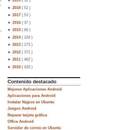
►
2019
( 52 )
►
2018
( 52 )
►
2017
( 53 )
►
2016
( 37 )
►
2015
( 66 )
►
2014
( 104 )
►
2013
( 173 )
►
2012
( 371 )
►
2011
( 462 )
►
2010
( 420 )
Contenido destacado
Mejores Aplicaciones Android
Aplicaciones para Android
Instalar Nagios en Ubuntu
Juegos Android
Reparar tarjeta gráfica
Office Android
Servidor de correo en Ubuntu