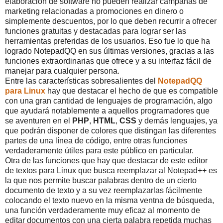
elaboración de software no pueden realizar campañas de
marketing relacionadas a promociones en dinero o
simplemente descuentos, por lo que deben recurrir a ofrecer
funciones gratuitas y destacadas para lograr ser las
herramientas preferidas de los usuarios. Eso fue lo que ha
logrado NotepadQQ en sus últimas versiones, gracias a las
funciones extraordinarias que ofrece y a su interfaz fácil de
manejar para cualquier persona.
Entre las características sobresalientes del
NotepadQQ
para Linux
hay que destacar el hecho de que es compatible
con una gran cantidad de lenguajes de programación, algo
que ayudará notablemente a aquellos programadores que
se aventuren en el
PHP
,
HTML
,
CSS
y demás lenguajes, ya
que podrán disponer de colores que distingan las diferentes
partes de una línea de código, entre otras funciones
verdaderamente útiles para este público en particular.
Otra de las funciones que hay que destacar de este editor
de textos para Linux que busca reemplazar al Notepad++ es
la que nos permite buscar palabras dentro de un cierto
documento de texto y a su vez reemplazarlas fácilmente
colocando el texto nuevo en la misma ventna de búsqueda,
una función verdaderamente muy eficaz al momento de
editar documentos con una cierta palabra repetida muchas