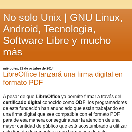
No solo Unix | GNU Linux,
Android, Tecnología,
Software Libre y mucho
más
miércoles, 29 de octubre de 2014
LibreOffice lanzará una firma digital en
formato PDF
A pesar de que
LibreOffice
ya permite firmar a través del
certificado
digital
conocido como
ODF
, los programadores
de esta fundación han anunciado que están trabajando en
una firma digital que sea compatible con el formato PDF,
para de esa manera conseguir atraer la atención de una
mayor cantidad de público que está acostumbrado a utilizar
este tipo de documentos a que hagan uso de este