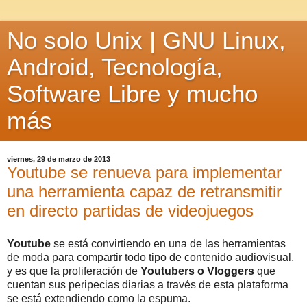
No solo Unix | GNU Linux,
Android, Tecnología,
Software Libre y mucho
más
viernes, 29 de marzo de 2013
Youtube se renueva para implementar
una herramienta capaz de retransmitir
en directo partidas de videojuegos
Youtube
se está convirtiendo en una de las herramientas
de moda para compartir todo tipo de contenido audiovisual,
y es que la proliferación de
Youtubers o Vloggers
que
cuentan sus peripecias diarias a través de esta plataforma
se está extendiendo como la espuma.