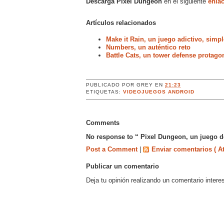
Descarga Pixel Dungeon
en el siguiente
enlac
Artículos relacionados
Make it Rain, un juego adictivo, simp
Numbers, un auténtico reto
Battle Cats, un tower defense protag
PUBLICADO POR
GREY
EN
21:23
ETIQUETAS:
VIDEOJUEGOS ANDROID
Comments
No response to “ Pixel Dungeon, un juego d
Post a Comment
|
Enviar comentarios ( A
Publicar un comentario
Deja tu opinión realizando un comentario intere