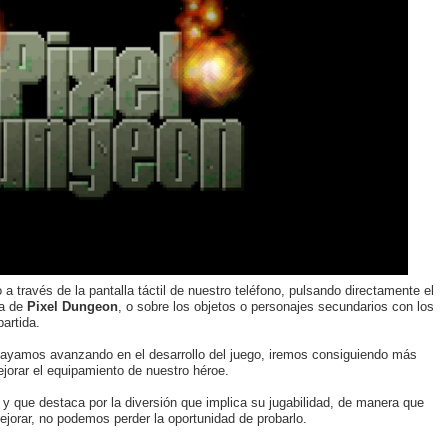
a través de la pantalla táctil de nuestro teléfono, pulsando directamente el
ta de
Pixel Dungeon
, o sobre los objetos o personajes secundarios con los
artida.
vayamos avanzando en el desarrollo del juego, iremos consiguiendo más
jorar el equipamiento de nuestro héroe.
 y que destaca por la diversión que implica su jugabilidad, de manera que
jorar, no podemos perder la oportunidad de probarlo.