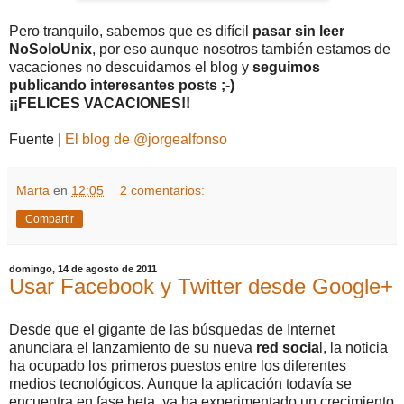
Pero tranquilo, sabemos que es difícil
pasar sin leer
NoSoloUnix
, por eso aunque nosotros también estamos de
vacaciones no descuidamos el blog y
seguimos
publicando interesantes posts ;-)
¡¡FELICES VACACIONES!!
Fuente |
El blog de @jorgealfonso
Marta
en
12:05
2 comentarios:
Compartir
domingo, 14 de agosto de 2011
Usar Facebook y Twitter desde Google+
Desde que el gigante de las búsquedas de Internet
anunciara el lanzamiento de su nueva
red socia
l, la noticia
ha ocupado los primeros puestos entre los diferentes
medios tecnológicos. Aunque la aplicación todavía se
encuentra en fase beta, ya ha experimentado un crecimiento