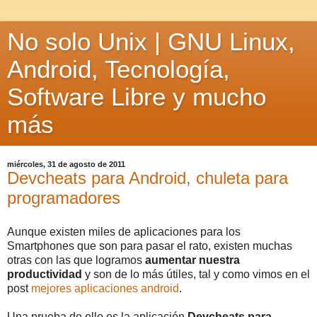
No solo Unix | GNU Linux,
Android, Tecnología,
Software Libre y mucho
más
miércoles, 31 de agosto de 2011
Devcheats para Android, chuleta para
programadores
Aunque existen miles de aplicaciones para los
Smartphones que son para pasar el rato, existen muchas
otras con las que logramos
aumentar nuestra
productividad
y son de lo más útiles, tal y como vimos en el
post
mejores aplicaciones android
.
Una prueba de ello es la aplicación
Devcheats para