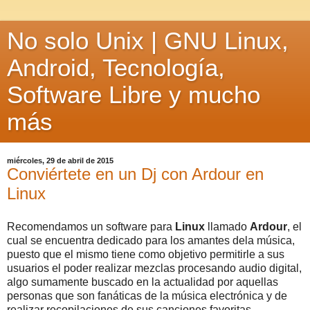
No solo Unix | GNU Linux,
Android, Tecnología,
Software Libre y mucho
más
miércoles, 29 de abril de 2015
Conviértete en un Dj con Ardour en
Linux
Recomendamos un software para
Linux
llamado
Ardour
, el
cual se encuentra dedicado para los amantes dela música,
puesto que el mismo tiene como objetivo permitirle a sus
usuarios el poder realizar mezclas procesando audio digital,
algo sumamente buscado en la actualidad por aquellas
personas que son fanáticas de la música electrónica y de
realizar recopilaciones de sus canciones favoritas.