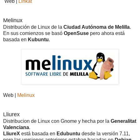
Web |
Linkat
Melinux
Distribución de Linux de la
Ciudad Autónoma de Melilla
.
En sus comienzos se basó
OpenSuse
pero ahora está
basada en
Kubuntu
.
Web |
Melinux
Lliurex
Distribucion de Linux con Gnome y hecha por la
Generalitat
Valenciana
.
LliureX
está basada en
Edubuntu
desde la versión 7.11,
pero las versiones anteriores estaban basadas en
Debian
.