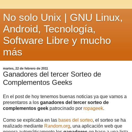
No solo Unix | GNU Linux,
Android, Tecnología,
Software Libre y mucho
más
martes, 22 de febrero de 2011
Ganadores del tercer Sorteo de
Complementos Geeks
En el post de hoy tenemos buenas noticias ya que vamos a
presentaros a los
ganadores del tercer sorteo de
complementos geek
patrocinado por
ropageek
.
Como se explicaba en las
bases del sorteo
, el sorteo se ha
realizado mediante
Random.org
, una aplicación web que
genera automáticamente los
ganadores
en base a una lista