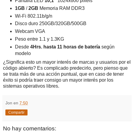
Pantalla LED
10,1”
1024x600 pixels
1GB
/
2GB
Memoria RAM DDR3
Wi-Fi 802.11b/g/n
Disco duro 250GB/320GB/500GB
Webcam VGA
Peso entre 1.1 y 1.3KG
Desde
4Hrs. hasta 11 horas de batería
según
modelo
¿Significa esto un mayor interés de marcas y usuarios por el
código abierto? Es complicado predecirlo, pero pienso que
se trata más de una acción puntual, que en caso de tener
éxito si podría traer consigo un mayor interés por los
sistemas operativos libres.
Jon
en
7:50
Compartir
No hay comentarios: