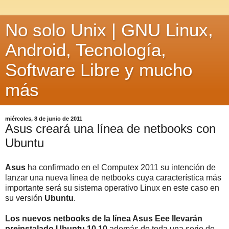
No solo Unix | GNU Linux,
Android, Tecnología,
Software Libre y mucho
más
miércoles, 8 de junio de 2011
Asus creará una línea de netbooks con
Ubuntu
Asus
ha confirmado en el Computex 2011 su intención de
lanzar una nueva línea de netbooks cuya característica más
importante será su sistema operativo Linux en este caso en
su versión
Ubuntu
.
Los nuevos netbooks de la línea Asus Eee llevarán
preinstalado Ubuntu 10.10
además de toda una serie de