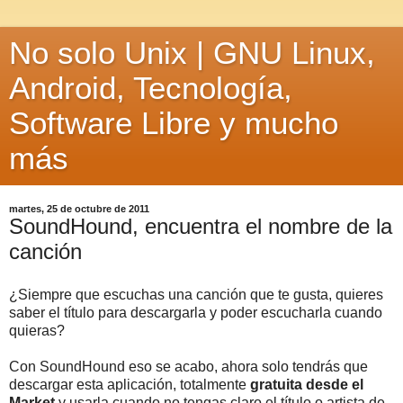
No solo Unix | GNU Linux,
Android, Tecnología,
Software Libre y mucho
más
martes, 25 de octubre de 2011
SoundHound, encuentra el nombre de la
canción
¿Siempre que escuchas una canción que te gusta, quieres
saber el título para descargarla y poder escucharla cuando
quieras?
Con SoundHound eso se acabo, ahora solo tendrás que
descargar esta aplicación, totalmente
gratuita desde el
Market
y usarla cuando no tengas claro el título o artista de